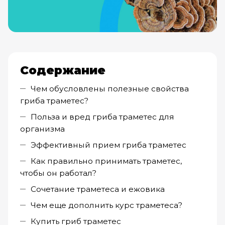
Содержание
Чем обусловлены полезные свойства
гриба траметес?
Польза и вред гриба траметес для
организма
Эффективный прием гриба траметес
Как правильно принимать траметес,
чтобы он работал?
Сочетание траметеса и ежовика
Чем еще дополнить курс траметеса?
Купить гриб траметес