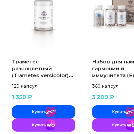
Траметес
Набор для пам
разноцветный
гармонии и
(Trametes versicolor)
иммунитета (Е
120 капсул
Траметес, Рей
120 капсул
360 капсул
3x120 капсул
1 350 ₽
3 200 ₽
Купить
Купить
Купить
Купить